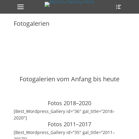
Primäres Menü
Heade
Zum
Toggle
Inhalt
springen
Fotogalerien
ollapse
hild
enu
Fotogalerien vom Anfang bis heute
Fotos 2018–2020
[Best_Wordpress_Gallery id=“36″ gal_title=“2018–
2020″]
Fotos 2011–2017
[Best_Wordpress_Gallery id=“35″ gal_title=“2011–
2017″]