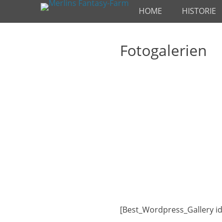
Primäres Menü
Zum
HOME
HISTORIE
Inhalt
springen
Fotogalerien
[Best_Wordpress_Gallery id