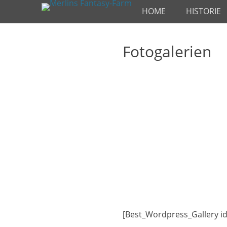
Primäres Menü
Zum
HOME
HISTORIE
Inhalt
springen
Fotogalerien
[Best_Wordpress_Gallery id