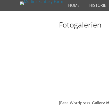
Primäres Menü
Zum
HOME
HISTORIE
Inhalt
springen
Fotogalerien
[Best_Wordpress_Gallery id