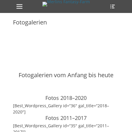
Primäres Menü
Heade
Zum
Toggle
Inhalt
springen
Fotogalerien
ollapse
hild
enu
Fotogalerien vom Anfang bis heute
Fotos 2018–2020
[Best_Wordpress_Gallery id=“36″ gal_title=“2018–
2020″]
Fotos 2011–2017
[Best_Wordpress_Gallery id=“35″ gal_title=“2011–
2017″]