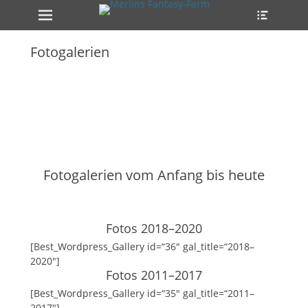
Primäres Menü
Heade
Zum
Toggle
Inhalt
springen
Fotogalerien
ollapse
hild
enu
Fotogalerien vom Anfang bis heute
Fotos 2018–2020
[Best_Wordpress_Gallery id=“36″ gal_title=“2018–
2020″]
Fotos 2011–2017
[Best_Wordpress_Gallery id=“35″ gal_title=“2011–
2017″]